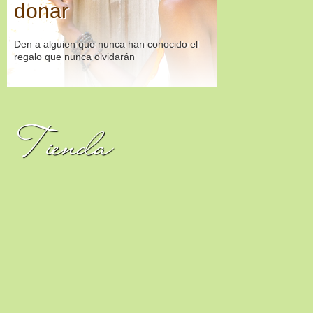
donar
Den a alguien que nunca han conocido el
regalo que nunca olvidarán
Tienda