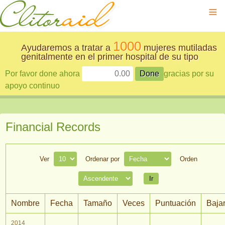
≡
1000
Ayudaremos a tratar a
mujeres mutiladas
genitalmente en el primer hospital de su tipo
Por favor done ahora
gracias por su
apoyo continuo
Financial Records
Ver
Ordenar por
Orden
Nombre
Fecha
Tamaño
Veces
Puntuación
Baja
2014