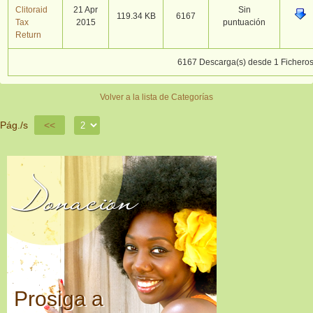
Clitoraid
21 Apr
Sin
119.34 KB
6167
Tax
2015
puntuación
Return
6167 Descarga(s) desde 1 Fichero
Volver a la lista de Categorías
Pág./s
<<
Donación
Prosiga a