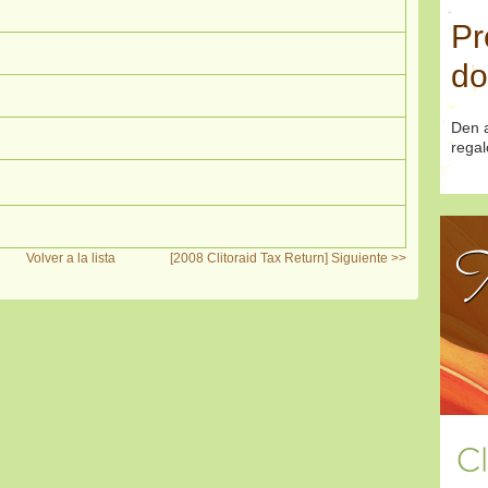
Pr
do
Den a
regal
T
Volver a la lista
[2008 Clitoraid Tax Return] Siguiente >>