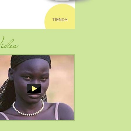
TIENDA
deo