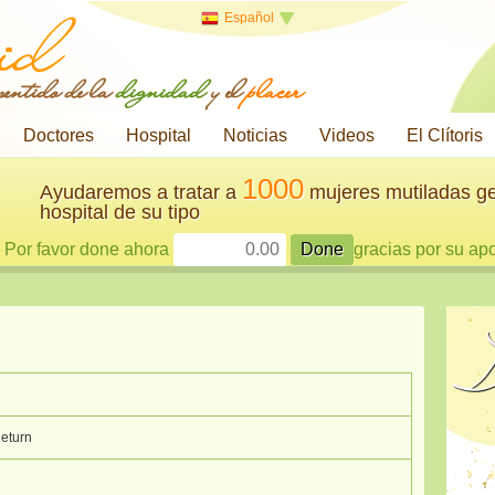
Español
 sentido de la
dignidad
y el
placer
Doctores
Hospital
Noticias
Videos
El Clítoris
1000
Ayudaremos a tratar a
mujeres mutiladas ge
hospital de su tipo
Por favor done ahora
gracias por su ap
D
Return