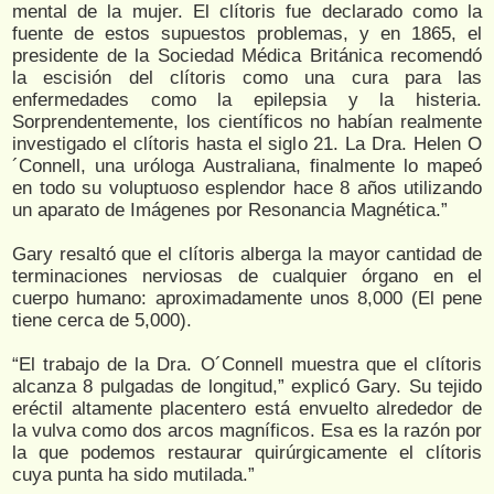
mental de la mujer. El clítoris fue declarado como la
fuente de estos supuestos problemas, y en 1865, el
presidente de la Sociedad Médica Británica recomendó
la escisión del clítoris como una cura para las
enfermedades como la epilepsia y la histeria.
Sorprendentemente, los científicos no habían realmente
investigado el clítoris hasta el siglo 21. La Dra. Helen O
´Connell, una uróloga Australiana, finalmente lo mapeó
en todo su voluptuoso esplendor hace 8 años utilizando
un aparato de Imágenes por Resonancia Magnética.”
Gary resaltó que el clítoris alberga la mayor cantidad de
terminaciones nerviosas de cualquier órgano en el
cuerpo humano: aproximadamente unos 8,000 (El pene
tiene cerca de 5,000).
“El trabajo de la Dra. O´Connell muestra que el clítoris
alcanza 8 pulgadas de longitud,” explicó Gary. Su tejido
eréctil altamente placentero está envuelto alrededor de
la vulva como dos arcos magníficos. Esa es la razón por
la que podemos restaurar quirúrgicamente el clítoris
cuya punta ha sido mutilada.”