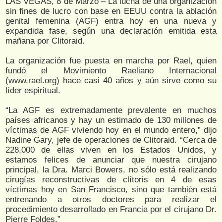
LAS VEGAS, 8 de Marzo – La lucha de una organización
sin fines de lucro con base en EEUU contra la ablación
genital femenina (AGF) entra hoy en una nueva y
expandida fase, según una declaración emitida esta
mañana por Clitoraid.
La organización fue puesta en marcha por Rael, quien
fundó el Movimiento Raeliano Internacional
(www.rael.org) hace casi 40 años y aún sirve como su
líder espiritual.
“La AGF es extremadamente prevalente en muchos
países africanos y hay un estimado de 130 millones de
víctimas de AGF viviendo hoy en el mundo entero,” dijo
Nadine Gary, jefe de operaciones de Clitoraid. “Cerca de
228,000 de ellas viven en los Estados Unidos, y
estamos felices de anunciar que nuestra cirujano
principal, la Dra. Marci Bowers, no sólo está realizando
cirugías reconstructivas de clítoris en 4 de esas
víctimas hoy en San Francisco, sino que también está
entrenando a otros doctores para realizar el
procedimiento desarrollado en Francia por el cirujano Dr.
Pierre Foldes.”