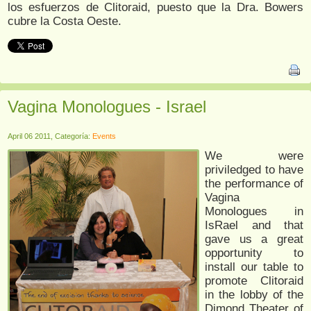
los esfuerzos de Clitoraid, puesto que la Dra. Bowers
cubre la Costa Oeste.
Vagina Monologues - Israel
April 06 2011, Categoría:
Events
We were
priviledged to have
the performance of
Vagina
Monologues in
IsRael and that
gave us a great
opportunity to
install our table to
promote Clitoraid
in the lobby of the
Dimond Theater of