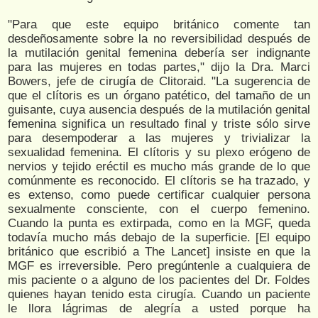
"Para que este equipo británico comente tan
desdeñosamente sobre la no reversibilidad después de
la mutilación genital femenina debería ser indignante
para las mujeres en todas partes," dijo la Dra. Marci
Bowers, jefe de cirugía de Clitoraid. "La sugerencia de
que el clítoris es un órgano patético, del tamaño de un
guisante, cuya ausencia después de la mutilación genital
femenina significa un resultado final y triste sólo sirve
para desempoderar a las mujeres y trivializar la
sexualidad femenina. El clítoris y su plexo erógeno de
nervios y tejido eréctil es mucho más grande de lo que
comúnmente es reconocido. El clítoris se ha trazado, y
es extenso, como puede certificar cualquier persona
sexualmente consciente, con el cuerpo femenino.
Cuando la punta es extirpada, como en la MGF, queda
todavía mucho más debajo de la superficie. [El equipo
británico que escribió a The Lancet] insiste en que la
MGF es irreversible. Pero pregúntenle a cualquiera de
mis paciente o a alguno de los pacientes del Dr. Foldes
quienes hayan tenido esta cirugía. Cuando un paciente
le llora lágrimas de alegría a usted porque ha