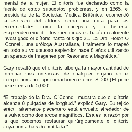
mental de la mujer. El clítoris fue declarado como la
fuente de estos supuestos problemas, y en 1865, el
presidente de la Sociedad Médica Británica recomendó
la escisión del clítoris como una cura para las
enfermedades como la epilepsia y la histeria.
Sorprendentemente, los científicos no habían realmente
investigado el clítoris hasta el siglo 21. La Dra. Helen O
´Connell, una uróloga Australiana, finalmente lo mapeó
en todo su voluptuoso esplendor hace 8 años utilizando
un aparato de Imágenes por Resonancia Magnética.”
Gary resaltó que el clítoris alberga la mayor cantidad de
terminaciones nerviosas de cualquier órgano en el
cuerpo humano: aproximadamente unos 8,000 (El pene
tiene cerca de 5,000).
“El trabajo de la Dra. O´Connell muestra que el clítoris
alcanza 8 pulgadas de longitud,” explicó Gary. Su tejido
eréctil altamente placentero está envuelto alrededor de
la vulva como dos arcos magníficos. Esa es la razón por
la que podemos restaurar quirúrgicamente el clítoris
cuya punta ha sido mutilada.”