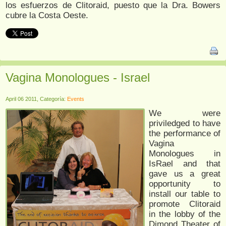
los esfuerzos de Clitoraid, puesto que la Dra. Bowers
cubre la Costa Oeste.
Vagina Monologues - Israel
April 06 2011, Categoría:
Events
We were
priviledged to have
the performance of
Vagina
Monologues in
IsRael and that
gave us a great
opportunity to
install our table to
promote Clitoraid
in the lobby of the
Dimond Theater of