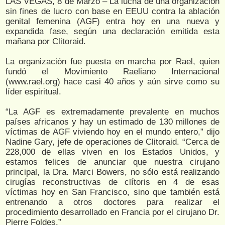
LAS VEGAS, 8 de Marzo – La lucha de una organización
sin fines de lucro con base en EEUU contra la ablación
genital femenina (AGF) entra hoy en una nueva y
expandida fase, según una declaración emitida esta
mañana por Clitoraid.
La organización fue puesta en marcha por Rael, quien
fundó el Movimiento Raeliano Internacional
(www.rael.org) hace casi 40 años y aún sirve como su
líder espiritual.
“La AGF es extremadamente prevalente en muchos
países africanos y hay un estimado de 130 millones de
víctimas de AGF viviendo hoy en el mundo entero,” dijo
Nadine Gary, jefe de operaciones de Clitoraid. “Cerca de
228,000 de ellas viven en los Estados Unidos, y
estamos felices de anunciar que nuestra cirujano
principal, la Dra. Marci Bowers, no sólo está realizando
cirugías reconstructivas de clítoris en 4 de esas
víctimas hoy en San Francisco, sino que también está
entrenando a otros doctores para realizar el
procedimiento desarrollado en Francia por el cirujano Dr.
Pierre Foldes.”