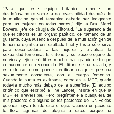
"Para que este equipo británico comente tan
desdeñosamente sobre la no reversibilidad después de
la mutilación genital femenina debería ser indignante
para las mujeres en todas partes," dijo la Dra. Marci
Bowers, jefe de cirugía de Clitoraid. "La sugerencia de
que el clítoris es un órgano patético, del tamaño de un
guisante, cuya ausencia después de la mutilación genital
femenina significa un resultado final y triste sólo sirve
para desempoderar a las mujeres y trivializar la
sexualidad femenina. El clítoris y su plexo erógeno de
nervios y tejido eréctil es mucho más grande de lo que
comúnmente es reconocido. El clítoris se ha trazado, y
es extenso, como puede certificar cualquier persona
sexualmente consciente, con el cuerpo femenino.
Cuando la punta es extirpada, como en la MGF, queda
todavía mucho más debajo de la superficie. [El equipo
británico que escribió a The Lancet] insiste en que la
MGF es irreversible. Pero pregúntenle a cualquiera de
mis paciente o a alguno de los pacientes del Dr. Foldes
quienes hayan tenido esta cirugía. Cuando un paciente
le llora lágrimas de alegría a usted porque ha