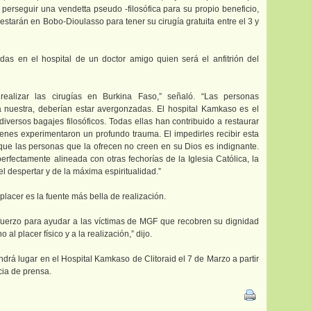
 perseguir una vendetta pseudo -filosófica para su propio beneficio,
starán en Bobo-Dioulasso para tener su cirugía gratuita entre el 3 y
adas en el hospital de un doctor amigo quien será el anfitrión del
 realizar las cirugías en Burkina Faso,” señaló. “Las personas
 nuestra, deberían estar avergonzadas. El hospital Kamkaso es el
iversos bagajes filosóficos. Todas ellas han contribuido a restaurar
ienes experimentaron un profundo trauma. El impedirles recibir esta
que las personas que la ofrecen no creen en su Dios es indignante.
rfectamente alineada con otras fechorías de la Iglesia Católica, la
el despertar y de la máxima espiritualidad.”
placer es la fuente más bella de realización.
uerzo para ayudar a las víctimas de MGF que recobren su dignidad
l placer físico y a la realización,” dijo.
ndrá lugar en el Hospital Kamkaso de Clitoraid el 7 de Marzo a partir
ia de prensa.