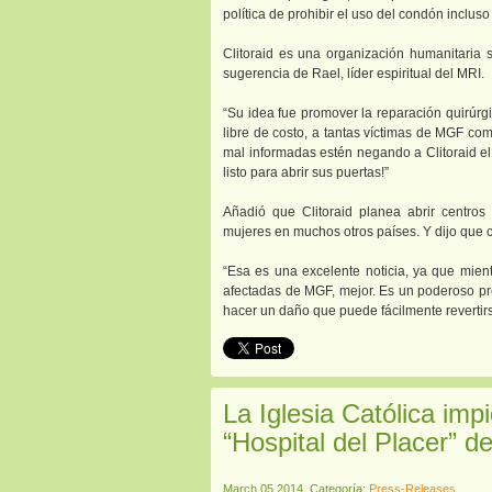
política de prohibir el uso del condón incluso
Clitoraid es una organización humanitaria 
sugerencia de Rael, líder espiritual del MRI.
“Su idea fue promover la reparación quirúrgic
libre de costo, a tantas víctimas de MGF co
mal informadas estén negando a Clitoraid el 
listo para abrir sus puertas!”
Añadió que Clitoraid planea abrir centros
mujeres en muchos otros países. Y dijo que ce
“Esa es una excelente noticia, ya que mient
afectadas de MGF, mejor. Es un poderoso pre
hacer un daño que puede fácilmente revertir
La Iglesia Católica imp
“Hospital del Placer” de
March 05 2014, Categoría:
Press-Releases