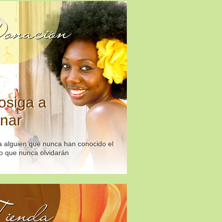
onación
osiga a
nar
 alguien que nunca han conocido el
o que nunca olvidarán
ienda