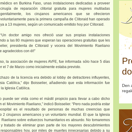
médico en Burkina Faso, unas instalaciones dedicadas a proveer
cirugía de reparación clitorial gratuita para mujeres mutiladas
D
genitalmente, los cirujanos americanos que se ofrecieron
voluntariamente para la primera campaña de Clitoraid han operado
ya a 13 mujeres, según un comunicado emitido hoy por Clitoraid.
“Un doctor amigo nos ofreció usar sus propias instalaciones
o a las 80 mujeres que esperan las operaciones gratuitas que les
selier, presidenta de Clitoraid y vocera del Movimiento Raeliano
e agradecidos con él!”
Pr
aso, la asociación de mujeres AVFE, fue informada sólo hace 5 días
er el 7 de Marzo como inicialmente estaba previsto.
do
hazo de la licencia era debido al lobby de detractores influyentes,
ia Católica,” dijo Boisselier, añadiendo que esta información fue
Den a
a Iglesia Católica.
regal
o puede ser vista como el mástil propicio para llevar a cabo dicho
on el Movimiento Raeliano,” indicó Boisselier. “Pero nada podría estar
hospital es el resultado de personas de muchas creencias que
o 2 cirujanos americanos y un voluntario mundial. El que la Iglesia
T
o Raeliano sobre esfuerzos humanitarios es absurdo. No tomaremos
y tratado de eliminar gran parte de los mayores descubrimientos
on responsables hoy, por miles de muertes innecesarias debido a su