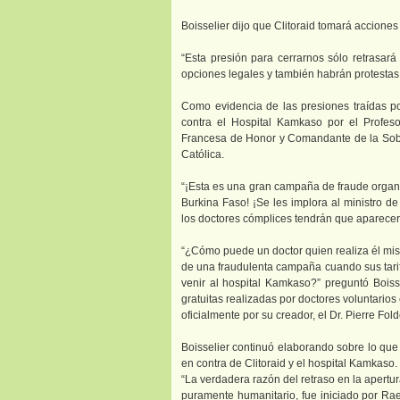
Boisselier dijo que Clitoraid tomará acciones 
“Esta presión para cerrarnos sólo retrasará
opciones legales y también habrán protestas
Como evidencia de las presiones traídas por 
contra el Hospital Kamkaso por el Profe
Francesa de Honor y Comandante de la Sober
Católica.
“¡Esta es una gran campaña de fraude organi
Burkina Faso! ¡Se les implora al ministro 
los doctores cómplices tendrán que aparecer
“¿Cómo puede un doctor quien realiza él mis
de una fraudulenta campaña cuando sus tari
venir al hospital Kamkaso?” preguntó Boisse
gratuitas realizadas por doctores voluntario
oficialmente por su creador, el Dr. Pierre Fo
Boisselier continuó elaborando sobre lo que
en contra de Clitoraid y el hospital Kamkaso.
“La verdadera razón del retraso en la apertu
puramente humanitario, fue iniciado por Rael