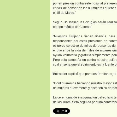
ponen presión contra este hospital prefieren
en vez de pensar en las 80 mujeres quienes e
el 15 de Marzo.”
Según Boisselier, las cirugías serán realiz
equipo médico de Clitoraid.
“Nuestros cirujanos tienen licencia para
responsables por estas presiones en contra
esfuerzo colectivo de miles de personas de d
el placer de la vida de miles de mujeres qu
ayuda voluntaria y gratuita simplemente por
Pero esta campaña en contra nuestra está pe
cual enseña que el sufrimiento es la fuente d
Boisselier explicó que para los Raelianos, el 
“Continuaremos haciendo nuestro mayor esf
de mujeres nuevamente y disfruten su derecho a
La ceremonia de inauguración del edificio te
de las 10am. Será seguida por una conferenc