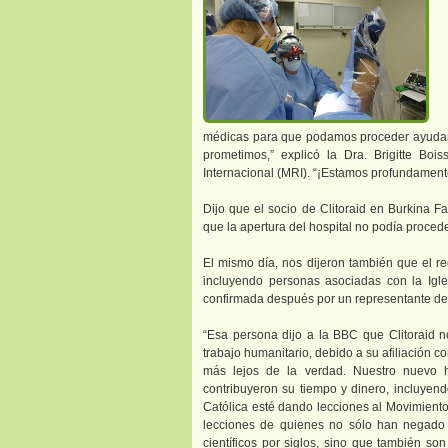
médicas para que podamos proceder ayudand
prometimos,” explicó la Dra. Brigitte Bois
Internacional (MRI). “¡Estamos profundament
Dijo que el socio de Clitoraid en Burkina F
que la apertura del hospital no podía proced
El mismo día, nos dijeron también que el rec
incluyendo personas asociadas con la Igles
confirmada después por un representante de l
“Esa persona dijo a la BBC que Clitoraid n
trabajo humanitario, debido a su afiliación c
más lejos de la verdad. Nuestro nuevo 
contribuyeron su tiempo y dinero, incluyend
Católica esté dando lecciones al Movimient
lecciones de quienes no sólo han negado 
científicos por siglos, sino que también s