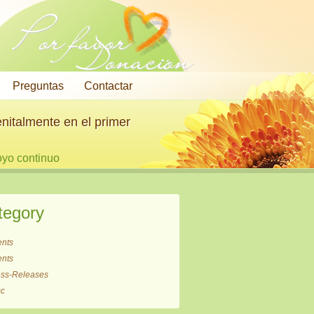
Por favor
Donación
Preguntas
Contactar
nitalmente en el primer
oyo continuo
tegory
ents
ents
ess-Releases
sc