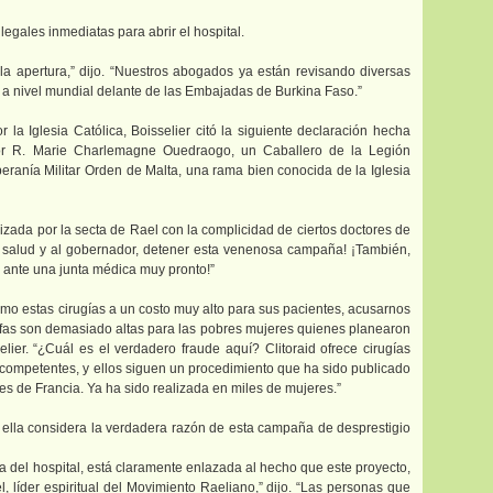
legales inmediatas para abrir el hospital.
 la apertura,” dijo. “Nuestros abogados ya están revisando diversas
 a nivel mundial delante de las Embajadas de Burkina Faso.”
la Iglesia Católica, Boisselier citó la siguiente declaración hecha
sor R. Marie Charlemagne Ouedraogo, un Caballero de la Legión
anía Militar Orden de Malta, una rama bien conocida de la Iglesia
zada por la secta de Rael con la complicidad de ciertos doctores de
de salud y al gobernador, detener esta venenosa campaña! ¡También,
 ante una junta médica muy pronto!”
mo estas cirugías a un costo muy alto para sus pacientes, acusarnos
fas son demasiado altas para las pobres mujeres quienes planearon
lier. “¿Cuál es el verdadero fraude aquí? Clitoraid ofrece cirugías
s competentes, y ellos siguen un procedimiento que ha sido publicado
ldes de Francia. Ya ha sido realizada en miles de mujeres.”
 ella considera la verdadera razón de esta campaña de desprestigio
ra del hospital, está claramente enlazada al hecho que este proyecto,
, líder espiritual del Movimiento Raeliano,” dijo. “Las personas que