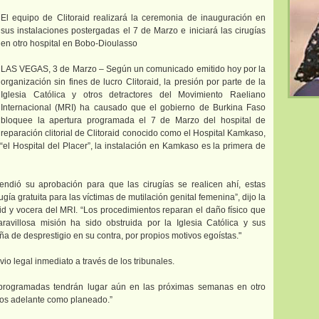
El equipo de Clitoraid realizará la ceremonia de inauguración en
sus instalaciones postergadas el 7 de Marzo e iniciará las cirugías
en otro hospital en Bobo-Dioulasso
LAS VEGAS, 3 de Marzo – Según un comunicado emitido hoy por la
organización sin fines de lucro Clitoraid, la presión por parte de la
Iglesia Católica y otros detractores del Movimiento Raeliano
Internacional (MRI) ha causado que el gobierno de Burkina Faso
bloquee la apertura programada el 7 de Marzo del hospital de
reparación clitorial de Clitoraid conocido como el Hospital Kamkaso,
l Hospital del Placer”, la instalación en Kamkaso es la primera de
ndió su aprobación para que las cirugías se realicen ahí, estas
gía gratuita para las víctimas de mutilación genital femenina”, dijo la
raid y vocera del MRI. “Los procedimientos reparan el daño físico que
ravillosa misión ha sido obstruida por la Iglesia Católica y sus
 de desprestigio en su contra, por propios motivos egoístas."
io legal inmediato a través de los tribunales.
s programadas tendrán lugar aún en las próximas semanas en otro
mos adelante como planeado.”