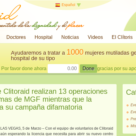
Español
 sentido de la
dignidad
y el
placer
Doctores
Hospital
Noticias
Videos
El Clítoris
1000
Ayudaremos a tratar a
mujeres mutiladas ge
hospital de su tipo
Por favor done ahora
gracias por su ap
 Clitoraid realizan 13 operaciones
Ca
timas de MGF mientras que la
núa su campaña difamatoria
Ev
Ev
Pr
Mi
LAS VEGAS, 5 de Marzo – Con el equipo de voluntarios de Clitoraid
aún esperando la licencia que necesita para abrir su nuevo centro