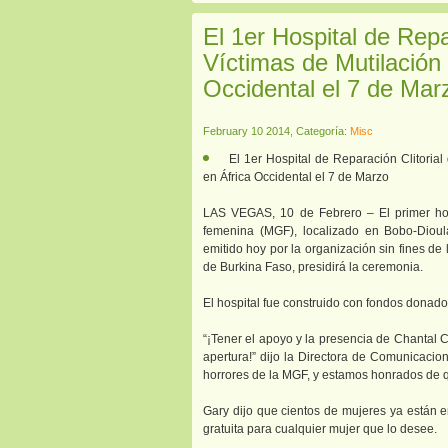
El 1er Hospital de Repa
Víctimas de Mutilación
Occidental el 7 de Mar
February 10 2014, Categoría:
Misc
El 1er Hospital de Reparación Clitoria
en África Occidental el 7 de Marzo
LAS VEGAS, 10 de Febrero – El primer hospi
femenina (MGF), localizado en Bobo-Dioul
emitido hoy por la organización sin fines 
de Burkina Faso, presidirá la ceremonia.
El hospital fue construido con fondos donado
“¡Tener el apoyo y la presencia de Chantal
apertura!” dijo la Directora de Comunicacion
horrores de la MGF, y estamos honrados de q
Gary dijo que cientos de mujeres ya están en 
gratuita para cualquier mujer que lo desee.