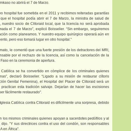
mkaso no abrirá el 7 de Marzo.
evo hospital fue sometida en el 2011 y recibimos reiteradas garantías
 que el hospital podía abrir el 7 de Marzo, la ministra de salud de
 nuestro socio de Clitoraid local, que la licencia no será aprobada
ada el 7 de Marzo”, explicó Boisselier. “Sin embargo, seguiremos
ación como planeamos. Y nuestro equipo quirúrgico operará aún en
nto, pero eso tomará lugar en otro hospital.”
imato, le comentó que una fuerte presión de los detractores del MRI,
nsable por el rechazo de la licencia, así como la cancelación de la
 Faso en la ceremonia de apertura.
sia Católica se ha convertido en cómplice de los criminales quienes
nas”, declaró Boisselier. “Ligado a su misión de restaurar clítoris
ión Genital Femenina), el Hospital del Placer de Clitoraid será un
practican esta tradición salvaje. Dejarían de hacer las escisiones
ser fácilmente restaurado".
Iglesia Católica contra Clitoraid es difícilmente una sorpresa, debido
n los mismos criminales quienes apoyan a sacerdotes pedófilos y al
 dijo. “Y sus directrices contra el uso del condón, son responsables
A en África".