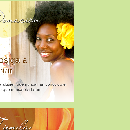
onación
osiga a
nar
 alguien que nunca han conocido el
o que nunca olvidarán
ienda