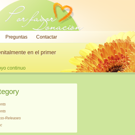
Por favor
Donación
Preguntas
Contactar
nitalmente en el primer
oyo continuo
tegory
ents
ents
ess-Releases
sc