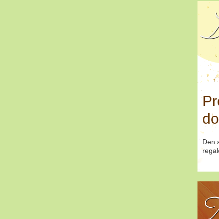
D
Pr
do
Den a
regal
T