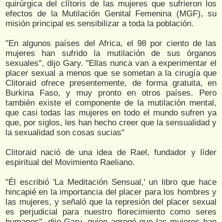
quirúrgica del clítoris de las mujeres que sufrieron los
efectos de la Mutilación Genital Femenina (MGF), su
misión principal es sensibilizar a toda la población.
"En algunos países del Africa, el 98 por ciento de las
mujeres han sufrido la mutilación de sus órganos
sexuales", dijo Gary. "Ellas nunca van a experimentar el
placer sexual a menos que se sometan a la cirugía que
Clitoraid ofrece presentemente, de forma gratuita, en
Burkina Faso, y muy pronto en otros países. Pero
también existe el componente de la mutilación mental,
que casi todas las mujeres en todo el mundo sufren ya
que, por siglos, les han hecho creer que la sensualidad y
la sexualidad son cosas sucias"
Clitoraid nació de una idea de Rael, fundador y líder
espiritual del Movimiento Raeliano.
"Él escribió 'La Meditación Sensual,' un libro que hace
hincapié en la importancia del placer para los hombres y
las mujeres, y señaló que la represión del placer sexual
es perjudicial para nuestro florecimiento como seres
humanos", dijo Gary, quien agregó que las mujeres han