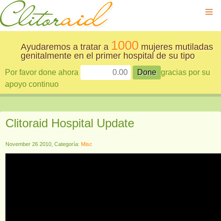
≡
1000
Ayudaremos a tratar a
mujeres mutiladas
genitalmente en el primer hospital de su tipo
Por favor done ahora
gracias por su
apoyo continuo
Clitoraid Hospital Update
November 26 2010, Categoría:
Misc