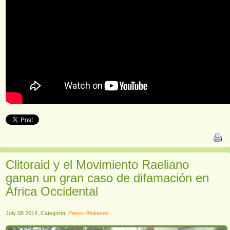
Clitoraid y el Movimiento Raeliano
ganan un gran caso de difamación en
África Occidental
July 08 2014, Categoría:
Press-Releases