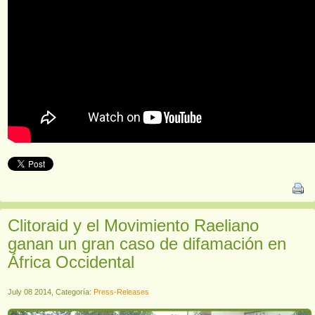
Clitoraid y el Movimiento Raeliano
ganan un gran caso de difamación en
África Occidental
July 08 2014, Categoría:
Press-Releases