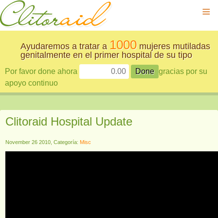
≡
1000
Ayudaremos a tratar a
mujeres mutiladas
genitalmente en el primer hospital de su tipo
Por favor done ahora
gracias por su
apoyo continuo
Clitoraid Hospital Update
November 26 2010, Categoría:
Misc