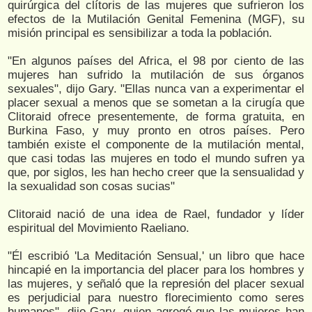
quirúrgica del clítoris de las mujeres que sufrieron los
efectos de la Mutilación Genital Femenina (MGF), su
misión principal es sensibilizar a toda la población.
"En algunos países del Africa, el 98 por ciento de las
mujeres han sufrido la mutilación de sus órganos
sexuales", dijo Gary. "Ellas nunca van a experimentar el
placer sexual a menos que se sometan a la cirugía que
Clitoraid ofrece presentemente, de forma gratuita, en
Burkina Faso, y muy pronto en otros países. Pero
también existe el componente de la mutilación mental,
que casi todas las mujeres en todo el mundo sufren ya
que, por siglos, les han hecho creer que la sensualidad y
la sexualidad son cosas sucias"
Clitoraid nació de una idea de Rael, fundador y líder
espiritual del Movimiento Raeliano.
"Él escribió 'La Meditación Sensual,' un libro que hace
hincapié en la importancia del placer para los hombres y
las mujeres, y señaló que la represión del placer sexual
es perjudicial para nuestro florecimiento como seres
humanos", dijo Gary, quien agregó que las mujeres han