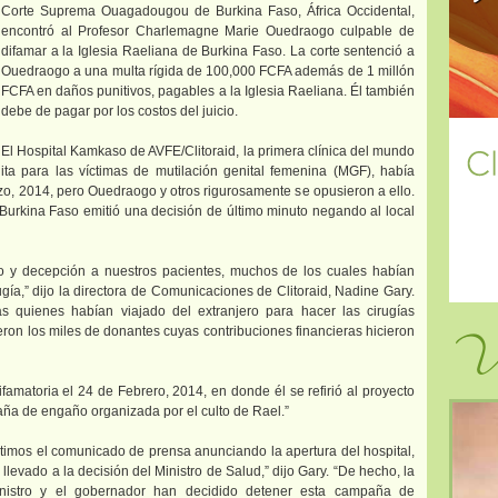
Corte Suprema Ouagadougou de Burkina Faso, África Occidental,
encontró al Profesor Charlemagne Marie Ouedraogo culpable de
difamar a la Iglesia Raeliana de Burkina Faso. La corte sentenció a
Ouedraogo a una multa rígida de 100,000 FCFA además de 1 millón
FCFA en daños punitivos, pagables a la Iglesia Raeliana. Él también
debe de pagar por los costos del juicio.
El Hospital Kamkaso de AVFE/Clitoraid, la primera clínica del mundo
ita para las víctimas de mutilación genital femenina (MGF), había
o, 2014, pero Ouedraogo y otros rigurosamente se opusieron a ello.
Burkina Faso emitió una decisión de último minuto negando al local
uo y decepción a nuestros pacientes, muchos de los cuales habían
rugía,” dijo la directora de Comunicaciones de Clitoraid, Nadine Gary.
as quienes habían viajado del extranjero para hacer las cirugías
Vi
ron los miles de donantes cuyas contribuciones financieras hicieron
amatoria el 24 de Febrero, 2014, en donde él se refirió al proyecto
a de engaño organizada por el culto de Rael.”
timos el comunicado de prensa anunciando la apertura del hospital,
levado a la decisión del Ministro de Salud,” dijo Gary. “De hecho, la
 ministro y el gobernador han decidido detener esta campaña de