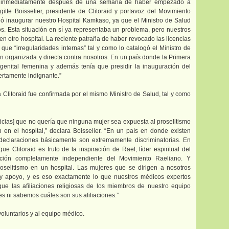
inmediatamente después de una semana de haber empezado a
igitte Boisselier, presidente de Clitoraid y portavoz del Movimiento
 inaugurar nuestro Hospital Kamkaso, ya que el Ministro de Salud
s. Esta situación en sí ya representaba un problema, pero nuestros
 en otro hospital. La reciente patraña de haber revocado las licencias
 que “irregularidades internas” tal y como lo catalogó el Ministro de
n organizada y directa contra nosotros. En un país donde la Primera
genital femenina y además tenía que presidir la inauguración del
iertamente indignante.”
 Clitoraid fue confirmada por el mismo Ministro de Salud, tal y como
icias] que no quería que ninguna mujer sea expuesta al proselitismo
 en el hospital,” declara Boisselier. “En un país en donde existen
 declaraciones básicamente son extremamente discriminatorias. En
ue Clitoraid es fruto de la inspiración de Rael, líder espiritual del
ución completamente independiente del Movimiento Raeliano. Y
selitismo en un hospital. Las mujeres que se dirigen a nosotros
y apoyo, y es eso exactamente lo que nuestros médicos expertos
que las afiliaciones religiosas de los miembros de nuestro equipo
s ni sabemos cuáles son sus afiliaciones.”
voluntarios y al equipo médico.