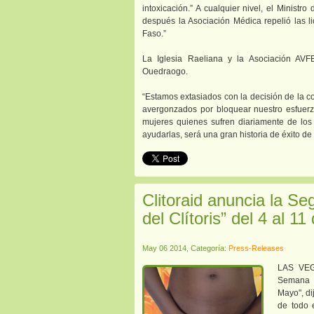
intoxicación.” A cualquier nivel, el Ministro
después la Asociación Médica repelió las li
Faso.”
La Iglesia Raeliana y la Asociación AV
Ouedraogo.
“Estamos extasiados con la decisión de la co
avergonzados por bloquear nuestro esfuerz
mujeres quienes sufren diariamente de los
ayudarlas, será una gran historia de éxito de
Clitoraid anuncia la S
del Clítoris” del 4 al 1
May 06 2014, Categoría:
Press-Releases
LAS VEG
Semana I
Mayo", di
de todo 