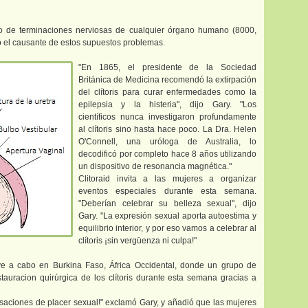
ro de terminaciones nerviosas de cualquier órgano humano (8000,
o el causante de estos supuestos problemas.
"En 1865, el presidente de la Sociedad
Británica de Medicina recomendó la extirpación
del clítoris para curar enfermedades como la
epilepsia y la histeria", dijo Gary. "Los
científicos nunca investigaron profundamente
al clítoris sino hasta hace poco. La Dra. Helen
O'Connell, una uróloga de Australia, lo
decodificó por completo hace 8 años utilizando
un dispositivo de resonancia magnética."
Clitoraid invita a las mujeres a organizar
eventos especiales durante esta semana.
"Deberían celebrar su belleza sexual", dijo
Gary. "La expresión sexual aporta autoestima y
equilibrio interior, y por eso vamos a celebrar al
clítoris ¡sin vergüenza ni culpa!"
ve a cabo en Burkina Faso, África Occidental, donde un grupo de
tauracion quirúrgica de los clítoris durante esta semana gracias a
saciones de placer sexual!" exclamó Gary, y añadió que las mujeres