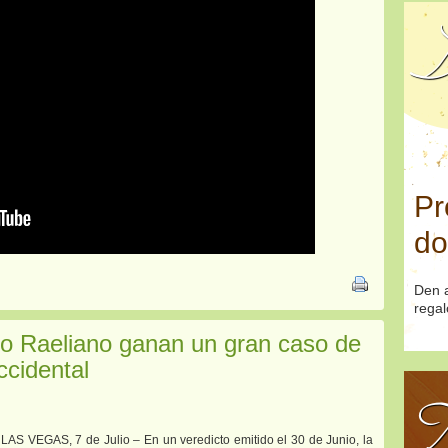
D
Pr
do
Den a
regal
nto Raeliano ganan un gran caso de
ccidental
T
LAS VEGAS, 7 de Julio – En un veredicto emitido el 30 de Junio, la