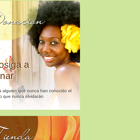
onación
osiga a
nar
 alguien que nunca han conocido el
o que nunca olvidarán
ienda