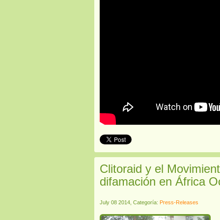
Clitoraid y el Movimie
difamación en África O
July 08 2014, Categoría:
Press-Releases