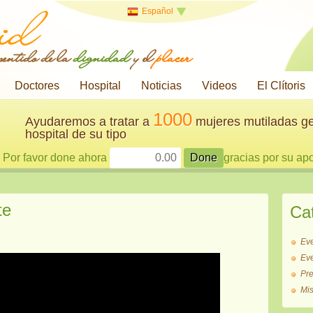
Español
 sentido de la
dignidad
y el
placer
Doctores
Hospital
Noticias
Videos
El Clítoris
1000
Ayudaremos a tratar a
mujeres mutiladas ge
hospital de su tipo
Por favor done ahora
gracias por su ap
te
Ca
Ev
Ev
Pr
Mi