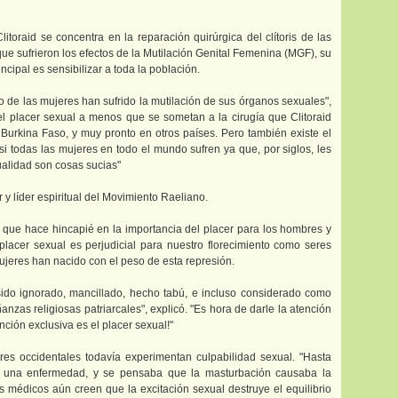
itoraid se concentra en la reparación quirúrgica del clítoris de las
ue sufrieron los efectos de la Mutilación Genital Femenina (MGF), su
incipal es sensibilizar a toda la población.
to de las mujeres han sufrido la mutilación de sus órganos sexuales",
el placer sexual a menos que se sometan a la cirugía que Clitoraid
 Burkina Faso, y muy pronto en otros países. Pero también existe el
i todas las mujeres en todo el mundo sufren ya que, por siglos, les
ualidad son cosas sucias"
 y líder espiritual del Movimiento Raeliano.
ro que hace hincapié en la importancia del placer para los hombres y
placer sexual es perjudicial para nuestro florecimiento como seres
ujeres han nacido con el peso de esta represión.
 sido ignorado, mancillado, hecho tabú, e incluso considerado como
as religiosas patriarcales", explicó. "Es hora de darle la atención
ción exclusiva es el placer sexual!"
eres occidentales todavía experimentan culpabilidad sexual. "Hasta
a una enfermedad, y se pensaba que la masturbación causaba la
s médicos aún creen que la excitación sexual destruye el equilibrio