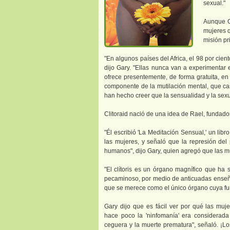
sexual."
Aunque Cl
mujeres q
misión pr
"En algunos países del Africa, el 98 por cien
dijo Gary. "Ellas nunca van a experimentar 
ofrece presentemente, de forma gratuita, en
componente de la mutilación mental, que cas
han hecho creer que la sensualidad y la sex
Clitoraid nació de una idea de Rael, fundador
"Él escribió 'La Meditación Sensual,' un lib
las mujeres, y señaló que la represión del 
humanos", dijo Gary, quien agregó que las m
"El clítoris es un órgano magnífico que ha
pecaminoso, por medio de anticuadas enseñanz
que se merece como el único órgano cuya fun
Gary dijo que es fácil ver por qué las muj
hace poco la 'ninfomanía' era considerad
ceguera y la muerte prematura", señaló. ¡Lo