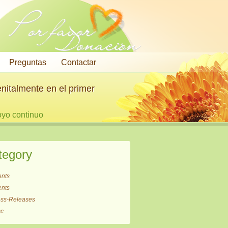
Por favor
Donación
Preguntas
Contactar
nitalmente en el primer
oyo continuo
tegory
ents
ents
ess-Releases
sc