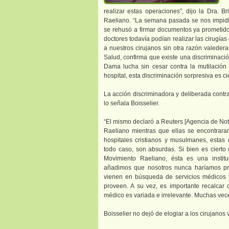
realizar estas operaciones”, dijo la Dra. Br
Raeliano. “La semana pasada se nos impidió
se rehusó a firmar documentos ya prometido
doctores todavía podían realizar las cirugías
a nuestros cirujanos sin otra razón valedera
Salud, confirma que existe una discriminació
Dama lucha sin cesar contra la mutilación 
hospital, esta discriminación sorpresiva es c
La acción discriminadora y deliberada contra
lo señala Boisselier.
“El mismo declaró a Reuters [Agencia de Not
Raeliano mientras que ellas se encontraran
hospitales cristianos y musulmanes, estas
todo caso, son absurdas. Si bien es cierto q
Movimiento Raeliano, ésta es una instit
añadimos que nosotros nunca haríamos pro
vienen en búsqueda de servicios médicos 
proveen. A su vez, es importante recalcar 
médico es variada e irrelevante. Muchas vece
Boisselier no dejó de elogiar a los cirujanos 