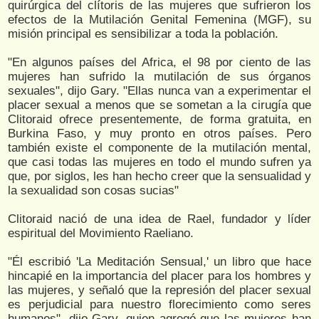
quirúrgica del clítoris de las mujeres que sufrieron los
efectos de la Mutilación Genital Femenina (MGF), su
misión principal es sensibilizar a toda la población.
"En algunos países del Africa, el 98 por ciento de las
mujeres han sufrido la mutilación de sus órganos
sexuales", dijo Gary. "Ellas nunca van a experimentar el
placer sexual a menos que se sometan a la cirugía que
Clitoraid ofrece presentemente, de forma gratuita, en
Burkina Faso, y muy pronto en otros países. Pero
también existe el componente de la mutilación mental,
que casi todas las mujeres en todo el mundo sufren ya
que, por siglos, les han hecho creer que la sensualidad y
la sexualidad son cosas sucias"
Clitoraid nació de una idea de Rael, fundador y líder
espiritual del Movimiento Raeliano.
"Él escribió 'La Meditación Sensual,' un libro que hace
hincapié en la importancia del placer para los hombres y
las mujeres, y señaló que la represión del placer sexual
es perjudicial para nuestro florecimiento como seres
humanos", dijo Gary, quien agregó que las mujeres han