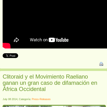
Clitoraid y el Movimiento Raeliano
ganan un gran caso de difamación en
África Occidental
July 08 2014, Categoría:
Press-Releases