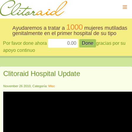
≡
1000
Ayudaremos a tratar a
mujeres mutiladas
genitalmente en el primer hospital de su tipo
Por favor done ahora
gracias por su
apoyo continuo
Clitoraid Hospital Update
November 26 2010, Categoría:
Misc