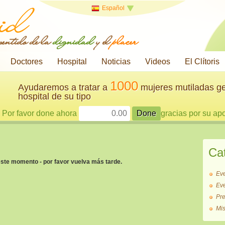
Español
 sentido de la
dignidad
y el
placer
Doctores
Hospital
Noticias
Videos
El Clítoris
1000
Ayudaremos a tratar a
mujeres mutiladas ge
hospital de su tipo
Por favor done ahora
gracias por su ap
Ca
este momento - por favor vuelva más tarde.
Ev
Ev
Pr
Mi