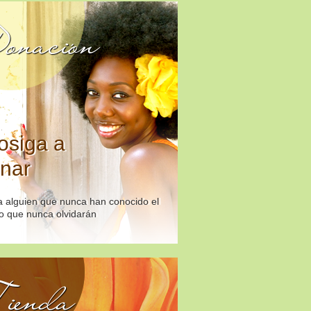
onación
osiga a
nar
 alguien que nunca han conocido el
o que nunca olvidarán
ienda