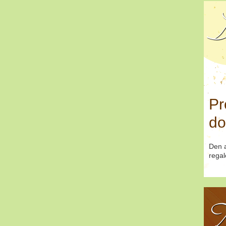
D
Pr
do
Den a
regal
T