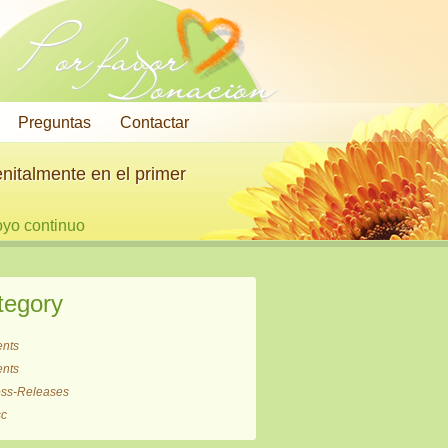
Por favor
Donación
Preguntas
Contactar
nitalmente en el primer
oyo continuo
tegory
ents
ents
ess-Releases
sc