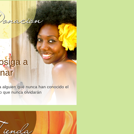
onación
osiga a
nar
 alguien que nunca han conocido el
o que nunca olvidarán
ienda