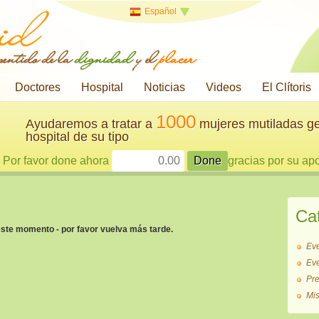
Español
 sentido de la
dignidad
y el
placer
Doctores
Hospital
Noticias
Videos
El Clítoris
1000
Ayudaremos a tratar a
mujeres mutiladas ge
hospital de su tipo
Por favor done ahora
gracias por su ap
Ca
este momento - por favor vuelva más tarde.
Ev
Ev
Pr
Mi