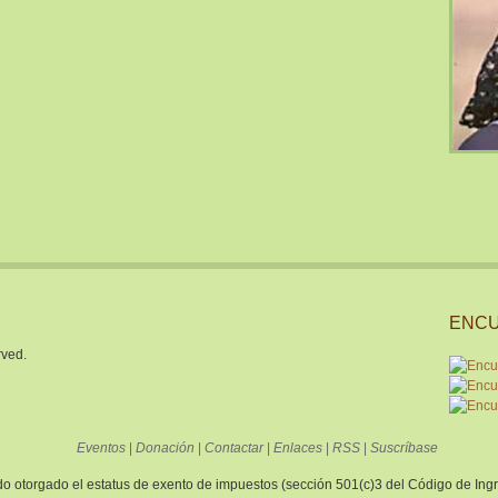
ENCU
rved.
Eventos
|
Donación
|
Contactar
|
Enlaces
|
RSS
|
Suscríbase
sido otorgado el estatus de exento de impuestos (sección 501(c)3 del Código de In