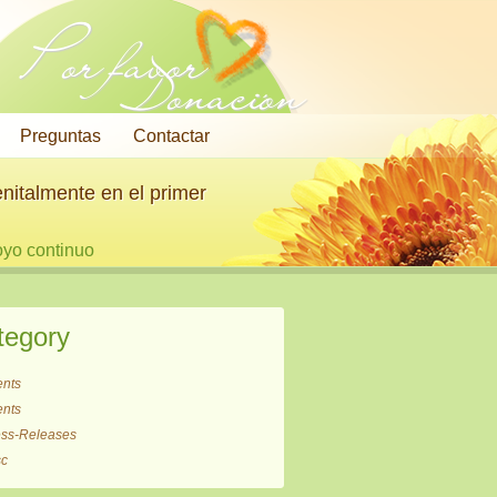
Por favor
Donación
Preguntas
Contactar
nitalmente en el primer
oyo continuo
tegory
ents
ents
ess-Releases
sc