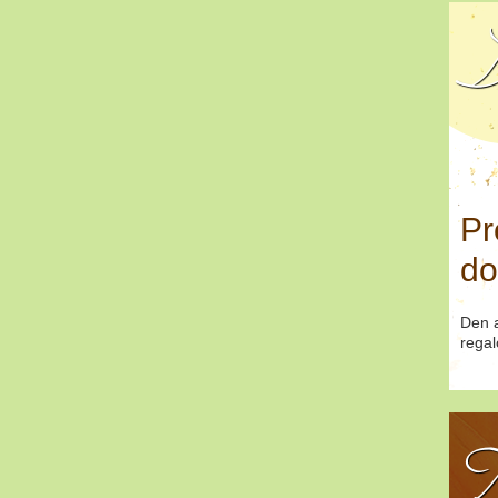
D
Pr
do
Den a
regal
T