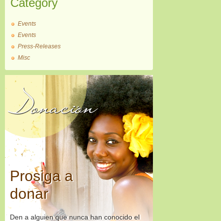
Category
Events
Events
Press-Releases
Misc
Donación
Prosiga a
donar
Den a alguien que nunca han conocido el