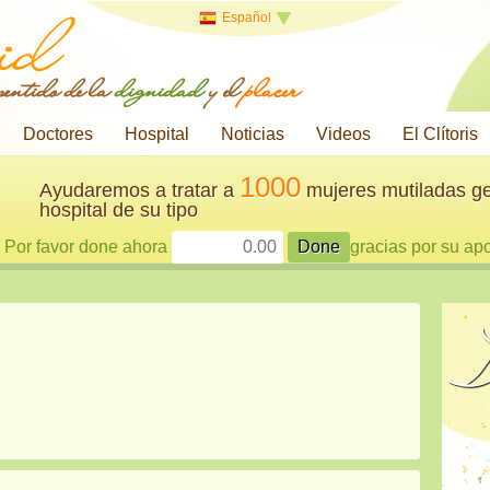
Español
 sentido de la
dignidad
y el
placer
Doctores
Hospital
Noticias
Videos
El Clítoris
1000
Ayudaremos a tratar a
mujeres mutiladas ge
hospital de su tipo
Por favor done ahora
gracias por su ap
D