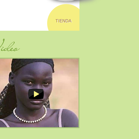
TIENDA
deo