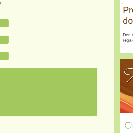
o
Pr
do
Den a
regal
T